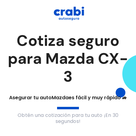
Cotiza seguro
para Mazda CX-
3
Asegurar tu auto
Mazda
es fácil y muy rápido 🚙
Obtén una cotización para tu auto ¡En 30
segundos!