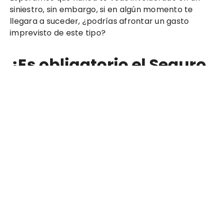
siniestro, sin embargo, si en algún momento te
llegara a suceder, ¿podrías afrontar un gasto
imprevisto de este tipo?
¿Es obligatorio el Seguro
de Auto en Veracruz?
Sí. Desde el año 2013 el Estado de Veracruz
empezó a implementar, de forma gradual, la
obligatoriedad de los seguros de auto de
Responsabilidad Civil. Y partir de Enero del 2019
son obligatorios en todo el estado, así como en
toda la República Mexicana. De hecho en
Veracruz, la multa por no contar con un seguro
de este tipo puede costarte entre $2,500 y $3,500
pesos.