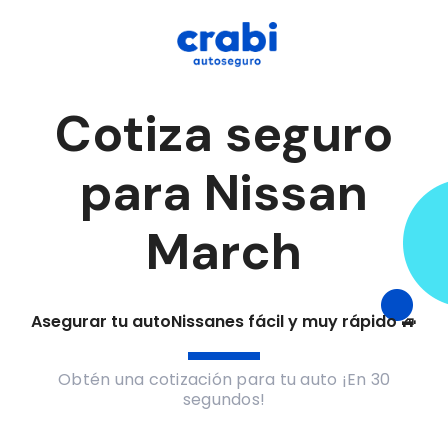
Cotiza seguro
para Nissan
March
Asegurar tu auto
Nissan
es fácil y muy rápido 🚙
Obtén una cotización para tu auto ¡En 30
segundos!