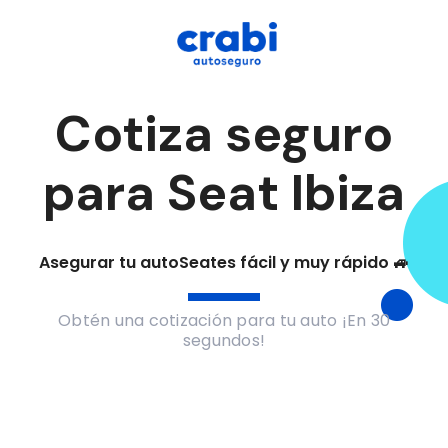
Cotiza seguro
para Seat Ibiza
Asegurar tu auto
Seat
es fácil y muy rápido 🚙
Obtén una cotización para tu auto ¡En 30
segundos!