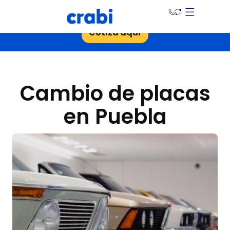
¡Ahorra hasta un 30% en tu seguro de auto!
Cotiza aquí
Cambio de placas
en Puebla