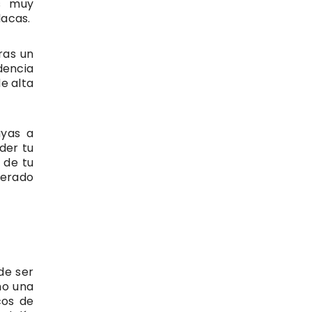
es muy
lacas.
ras un
dencia
e alta
ayas a
der tu
 de tu
derado
de ser
mo una
cos de