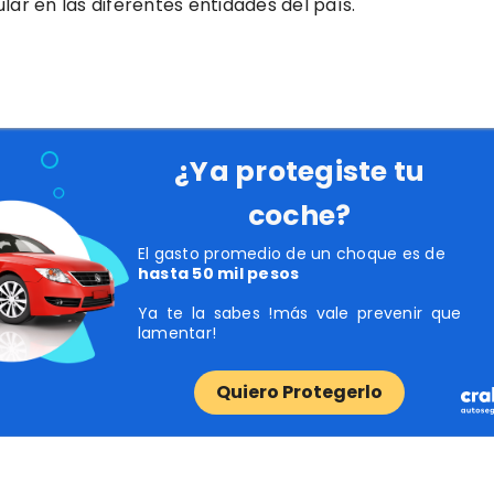
lar en las diferentes entidades del país.
¿Ya protegiste tu
coche?
El gasto promedio de un choque es de
hasta 50 mil pesos
Ya te la sabes !más vale prevenir que
lamentar!
Quiero Protegerlo