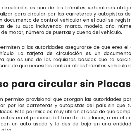
 circulación es uno de los trámites vehiculares obliga
lizar para circular por las carreteras y autopistas del
n documento de control vehicular en el cual se registr
cas de tu auto incluyendo: marca, modelo, año, núm
 de motor, número de puertas y dueño del vehículo.
permiten a las autoridades asegurarse de que eres el
ehículo. La tarjeta de circulación es un documen
a que es uno de los requisitos básicos que te solicit
caso de que necesites realizar otros trámites vehicular
o para circular sin Placas
un permiso provisional que otorgan las autoridades pa
ar por las carreteras y autopistas del país sin que t
acas. Este permiso es muy útil en el caso de que comp
 estés en el proceso del trámite de placas, o en el c
 con un auto usado y lo des de baja en una entida
 otra.