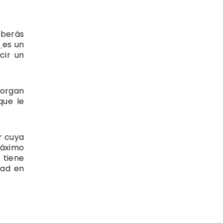
eberás
es un
cir un
torgan
que le
r cuya
áximo
 tiene
dad en