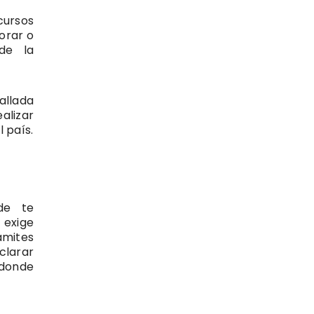
cursos
orar o
 de la
allada
alizar
 país.
de te
 exige
ámites
clarar
 donde