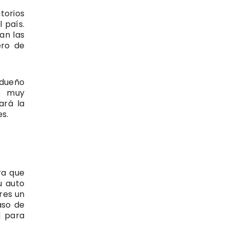
torios
 país.
an las
ero de
 dueño
to muy
ará la
es.
ra que
u auto
res un
aso de
d para