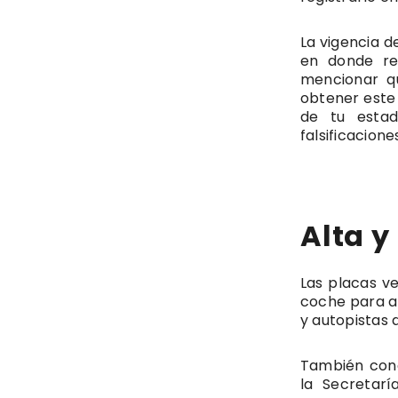
La vigencia d
en donde re
mencionar qu
obtener este
de tu esta
falsificacion
Alta y
Las placas ve
coche para as
y autopistas d
También cono
la Secretar