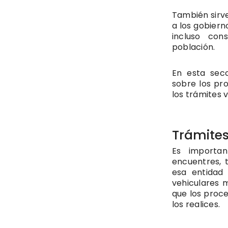
También sirv
a los gobiern
incluso con
población.
En esta sec
sobre los pro
los trámites 
Trámite
Es importa
encuentres, 
esa entidad 
vehiculares 
que los proc
los realices.