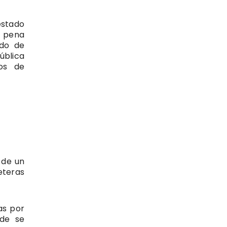
estado
a pena
ado de
ública
os de
 de un
eteras
as por
nde se