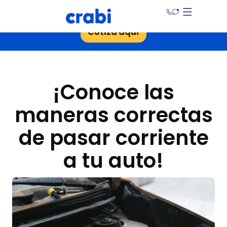
¡Ahorra hasta un 30% en tu seguro de auto!
Cotiza aquí
¡Conoce las
maneras correctas
de pasar corriente
a tu auto!