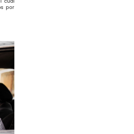
l cual
os por