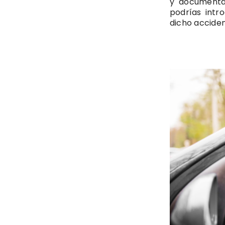
y documentar
podrías intr
dicho acciden