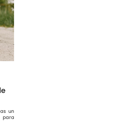
de
as un
a para