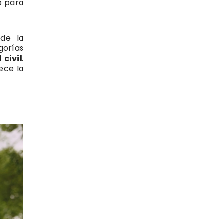
o para
 de la
gorías
 civil
.
ece la