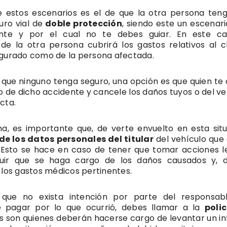
e estos escenarios es el de que la otra persona ten
uro vial de
doble protección
, siendo este un escenar
nte y por el cual no te debes guiar. En este ca
de la otra persona cubrirá los gastos relativos al 
egurado como de la persona afectada.
 que ninguno tenga seguro, una opción es que quien te
 de dicho accidente y cancele los daños tuyos o del ve
cta.
ma, es importante que, de verte envuelto en esta situ
e los datos personales del titular
del vehículo que
 Esto se hace en caso de tener que tomar acciones l
uir que se haga cargo de los daños causados y, 
 los gastos médicos pertinentes.
que no exista intención por parte del responsab
e pagar por lo que ocurrió, debes llamar a la
poli
los son quienes deberán hacerse cargo de levantar un i