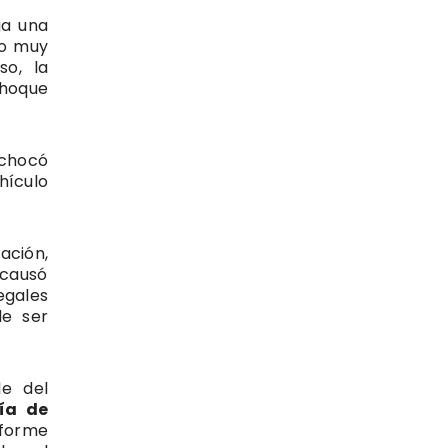
ga una
io muy
so, la
choque
 chocó
hículo
ación,
 causó
egales
de ser
le del
cía de
nforme