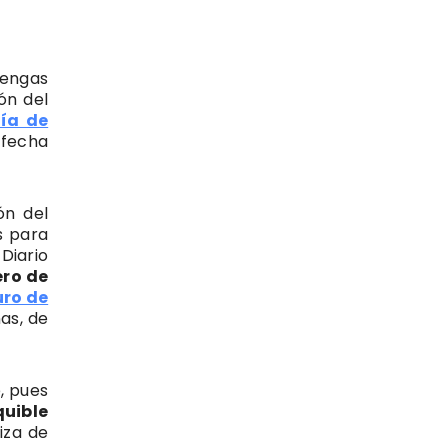
tengas
ón del
ría de
 fecha
ón del
s para
Diario
ero de
ro de
as, de
, pues
uible
iza de