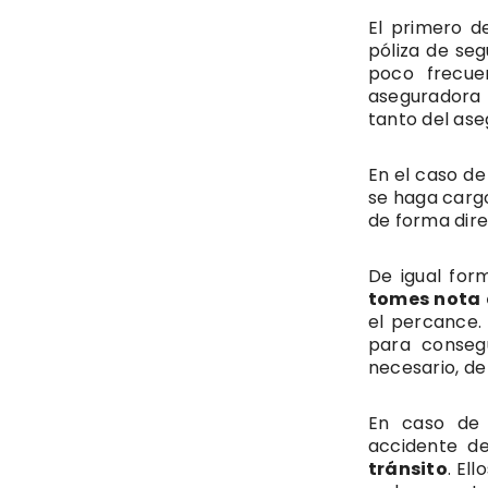
El primero d
póliza de seg
poco frecue
aseguradora 
tanto del as
En el caso de
se haga cargo
de forma dire
De igual for
tomes nota d
el percance.
para conseg
necesario, de
En caso de 
accidente d
tránsito
. El