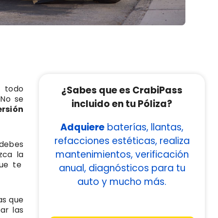
e todo
¿Sabes que es CrabiPass
 No se
incluido en tu Póliza?
ersión
Adquiere
baterías, llantas,
refacciones estéticas, realiza
debes
mantenimientos, verificación
zca la
ue te
anual, diagnósticos para tu
auto y mucho más.
as que
ar las