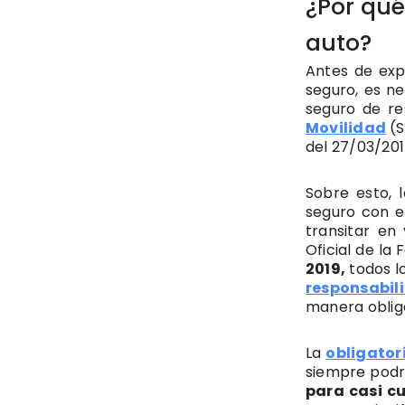
¿Por qué
auto?
Antes de exp
seguro, es ne
seguro de re
Movilidad
(S
del 27/03/201
Sobre esto, 
seguro con e
transitar en
Oficial de la
2019,
todos l
responsabili
manera obliga
La
obligato
siempre podr
para casi c