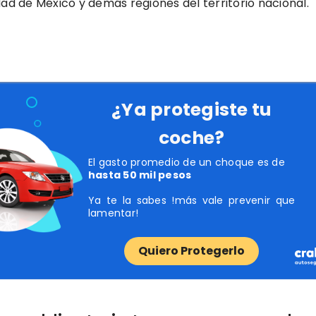
dad de México y demás regiones del territorio nacional.
¿Ya protegiste tu
coche?
El gasto promedio de un choque es de
hasta 50 mil pesos
Ya te la sabes !más vale prevenir que
lamentar!
Quiero Protegerlo