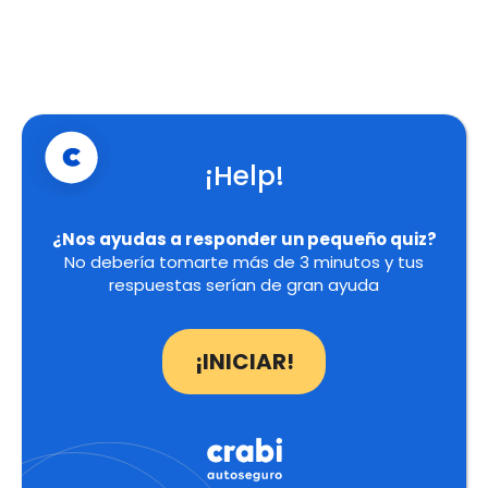
¡Help!
¿Nos ayudas a responder un pequeño quiz?
No debería tomarte más de 3 minutos y tus
respuestas serían de gran ayuda
¡INICIAR!