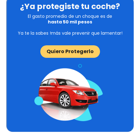
¿Ya protegiste tu coche?
El gasto promedio de un choque es de
hasta 50 mil pesos
Ya te la sabes !más vale prevenir que lamentar!
Quiero Protegerlo